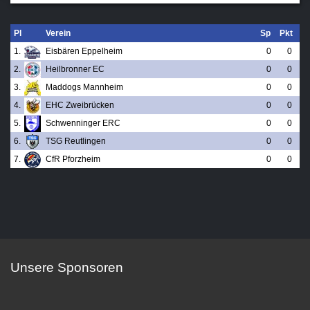
Pl
Verein
Sp
Pkt
1.
Eisbären Eppelheim
0
0
2.
Heilbronner EC
0
0
3.
Maddogs Mannheim
0
0
4.
EHC Zweibrücken
0
0
5.
Schwenninger ERC
0
0
6.
TSG Reutlingen
0
0
7.
CfR Pforzheim
0
0
Unsere Sponsoren