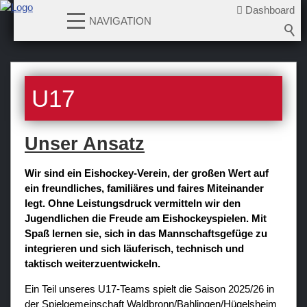
Dashboard
NAVIGATION
News
U17
Teams
Verein
Unser Ansatz
Sponsoren / Partner
Wir sind ein Eishockey-Verein, der großen Wert auf
Fanzone
ein freundliches, familiäres und faires Miteinander
legt. Ohne Leistungsdruck vermitteln wir den
Jugendlichen die Freude am Eishockeyspielen. Mit
Spaß lernen sie, sich in das Mannschaftsgefüge zu
integrieren und sich läuferisch, technisch und
taktisch weiterzuentwickeln.
Ein Teil unseres U17-Teams spielt die Saison 2025/26 in
der Spielgemeinschaft Waldbronn/Bahlingen/Hügelsheim