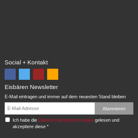
Social + Kontakt
Eisbären Newsletter
Folge
Folge
EC
Falls
uns
uns
Eisbären
Du
E-Mail eintragen und immer auf dem neuesten Stand bleiben
auf
auf
Eppelheim
unsere
Facebook
Twitter
News,
Abonnieren
Rudolf-
und
und
Spielberichte,
Diesel-
Ich habe die
Datenschutzbestimmungen
gelesen und
erhalte
erhalte
etc.
Str.
akzeptiere diese *
die
die
als
20
neuesten
neuesten
RSS