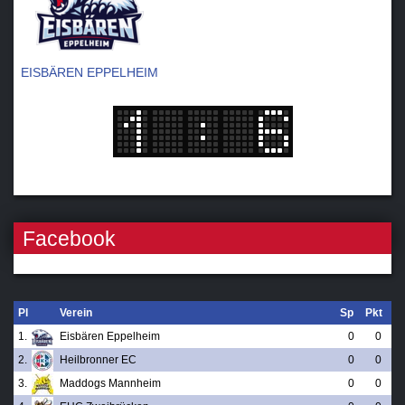
EISBÄREN EPPELHEIM
Facebook
Pl
Verein
Sp
Pkt
1.
Eisbären Eppelheim
0
0
2.
Heilbronner EC
0
0
3.
Maddogs Mannheim
0
0