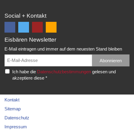
Social + Kontakt
Eisbären Newsletter
Folge
Folge
EC
Falls
uns
uns
Eisbären
Du
E-Mail eintragen und immer auf dem neuesten Stand bleiben
auf
auf
Eppelheim
unsere
Facebook
Twitter
News,
Abonnieren
Rudolf-
und
und
Spielberichte,
Diesel-
Ich habe die
Datenschutzbestimmungen
gelesen und
erhalte
erhalte
etc.
Str.
akzeptiere diese *
die
die
als
20
neuesten
neuesten
RSS
69214
Infos.
Infos.
abonnieren
Eppelheim
möchtest...
Kontakt
Telefon:
Sitemap
06221
Datenschutz
–
Impressum
76
83