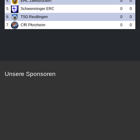
4.
EHC Zweibrücken
0
0
5.
Schwenninger ERC
0
0
6.
TSG Reutlingen
0
0
7.
CfR Pforzheim
0
0
Unsere Sponsoren