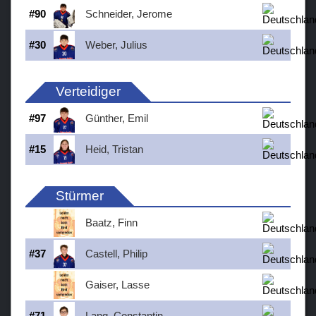
#
90
Schneider, Jerome
#
30
Weber, Julius
Verteidiger
#
97
Günther, Emil
#
15
Heid, Tristan
Stürmer
Baatz, Finn
#
37
Castell, Philip
Gaiser, Lasse
#
71
Lang, Constantin