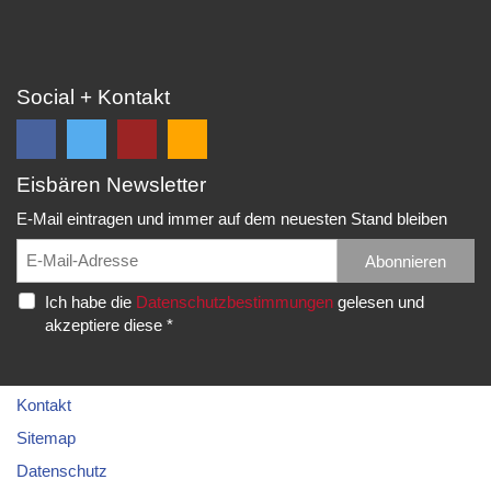
Social + Kontakt
Eisbären Newsletter
Folge
Folge
EC
Falls
uns
uns
Eisbären
Du
E-Mail eintragen und immer auf dem neuesten Stand bleiben
auf
auf
Eppelheim
unsere
Facebook
Twitter
News,
Abonnieren
Rudolf-
und
und
Spielberichte,
Diesel-
Ich habe die
Datenschutzbestimmungen
gelesen und
erhalte
erhalte
etc.
Str.
akzeptiere diese *
die
die
als
20
neuesten
neuesten
RSS
69214
Infos.
Infos.
abonnieren
Eppelheim
möchtest...
Kontakt
Telefon:
Sitemap
06221
Datenschutz
–