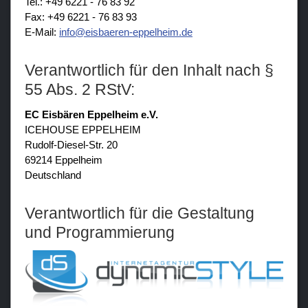
Tel.: +49 6221 - 76 83 92
Fax: +49 6221 - 76 83 93
E-Mail:
nf
sb
r
n-
pp
lh
m
d
Verantwortlich für den Inhalt nach §
55 Abs. 2 RStV:
EC Eisbären Eppelheim e.V.
ICEHOUSE EPPELHEIM
Rudolf-Diesel-Str. 20
69214 Eppelheim
Deutschland
Verantwortlich für die Gestaltung
und Programmierung