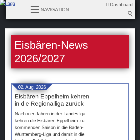
Dashboard
NAVIGATION
News
Eisbären-News
2026-2027
2025-2026
2026/2027
2024-2025
2023-2024
2022-2023
02. Aug. 2026
2021-2022
Eisbären Eppelheim kehren
2020-2021
in die Regionalliga zurück
2019-2020
Nach vier Jahren in der Landesliga
2018-2019
kehren die Eisbären Eppelheim zur
kommenden Saison in die Baden-
2017-2018
Württemberg-Liga und damit in die
2016-2017