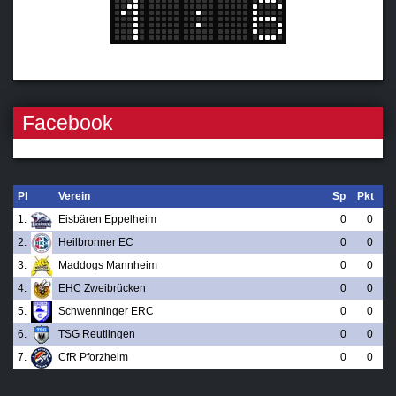
Facebook
Pl
Verein
Sp
Pkt
1.
Eisbären Eppelheim
0
0
2.
Heilbronner EC
0
0
3.
Maddogs Mannheim
0
0
4.
EHC Zweibrücken
0
0
5.
Schwenninger ERC
0
0
6.
TSG Reutlingen
0
0
7.
CfR Pforzheim
0
0