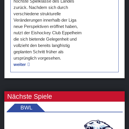
höchste Spielklasse des Landes
zurück. Nachdem sich durch
Teams
verschiedene strukturelle
Veränderungen innerhalb der Liga
Verein
neue Perspektiven eröffnet haben,
nutzt der Eishockey Club Eppelheim
Sponsoren / Partner
die sich bietende Gelegenheit und
vollzieht den bereits langfristig
Fanzone
geplanten Schritt früher als
ursprünglich vorgesehen.
weiter
Nächste Spiele
BWL