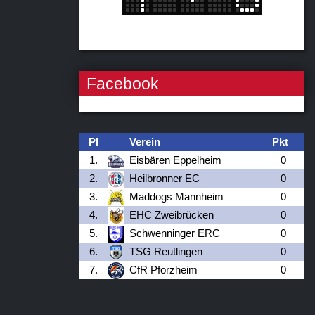
Facebook
Pl
Verein
Pkt
1.
Eisbären Eppelheim
0
2.
Heilbronner EC
0
3.
Maddogs Mannheim
0
4.
EHC Zweibrücken
0
5.
Schwenninger ERC
0
6.
TSG Reutlingen
0
7.
CfR Pforzheim
0