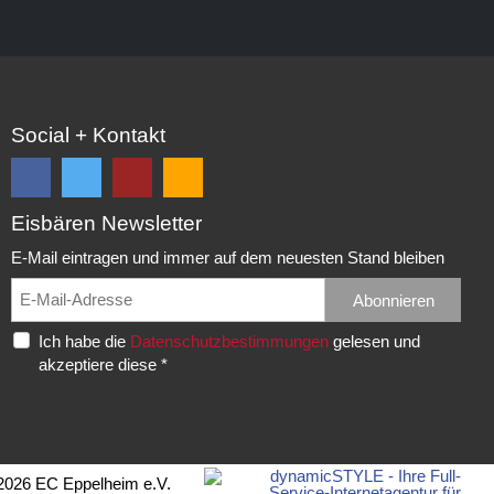
Social + Kontakt
Eisbären Newsletter
Folge
Folge
EC
Falls
uns
uns
Eisbären
Du
E-Mail eintragen und immer auf dem neuesten Stand bleiben
auf
auf
Eppelheim
unsere
Facebook
Twitter
News,
Abonnieren
Rudolf-
und
und
Spielberichte,
Diesel-
Ich habe die
Datenschutzbestimmungen
gelesen und
erhalte
erhalte
etc.
Str.
akzeptiere diese *
die
die
als
20
neuesten
neuesten
RSS
69214
Infos.
Infos.
abonnieren
Eppelheim
möchtest...
Telefon:
2026 EC Eppelheim e.V.