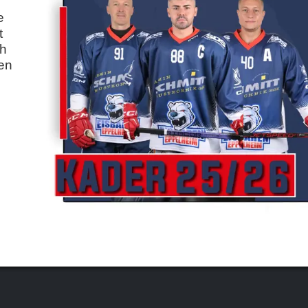
e
t
ch
ten